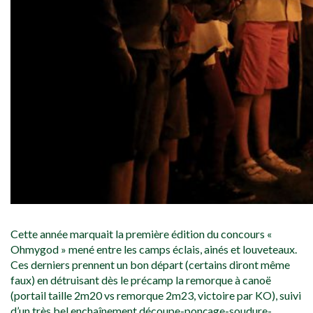
Cette année marquait la première édition du concours «
Ohmygod » mené entre les camps éclais, ainés et louveteaux.
Ces derniers prennent un bon départ (certains diront même
faux) en détruisant dès le précamp la remorque à canoë
(portail taille 2m20 vs remorque 2m23, victoire par KO), suivi
d’un très bel enchaînement découpe-ponçage-soudure-