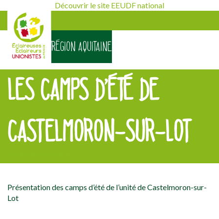
Découvrir le site EEUDF national
RÉGION AQUITAINE
LES CAMPS D’ÉTÉ DE
CASTELMORON-SUR-LOT
[falc_top]
Présentation des camps d’été de l’unité de Castelmoron-sur-
Lot