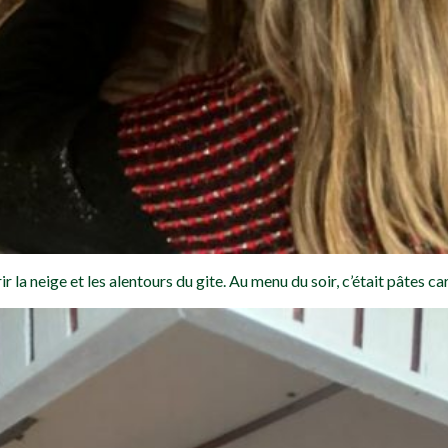
r la neige et les alentours du gite. Au menu du soir, c’était pâtes c