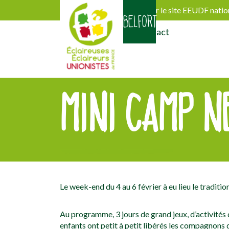
Découvrir le site EEUDF natio
BELFORT
Activités
Actualités
Contact
MINI CAMP N
[falc_top]
Le week-end du 4 au 6 février à eu lieu le tradi
Au programme, 3 jours de grand jeux, d’activités d
enfants ont petit à petit libérés les compagnons 