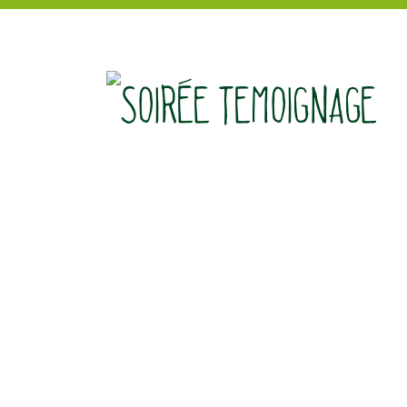
[falc_top]