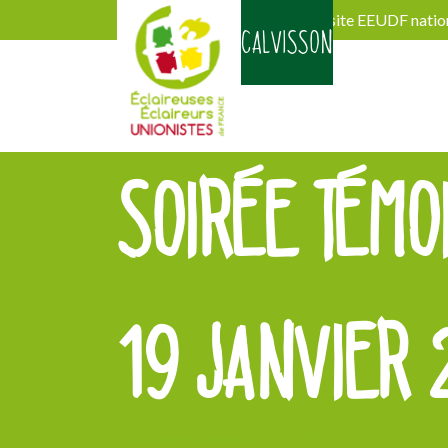
Découvrir le site EEUDF natio
CALVISSON
Activités
Actualités
Contact
SOIRÉE TÉMO
19 JANVIER 