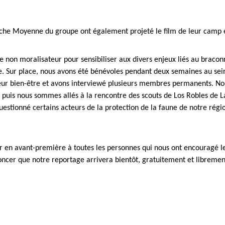
anche Moyenne du groupe ont également projeté le film de leur camp 
re non moralisateur pour sensibiliser aux divers enjeux liés au braco
tie. Sur place, nous avons été bénévoles pendant deux semaines au sei
eur bien-être et avons interviewé plusieurs membres permanents. Nou
 puis nous sommes allés à la rencontre des scouts de Los Robles de 
uestionné certains acteurs de la protection de la faune de notre régi
 en avant-première à toutes les personnes qui nous ont encouragé le f
cer que notre reportage arrivera bientôt, gratuitement et librement