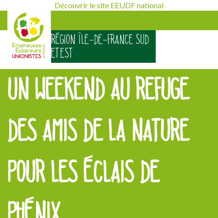
Découvrir le site EEUDF national
RÉGION ÎLE-DE-FRANCE SUD
ET EST
UN WEEKEND AU REFUGE
DES AMIS DE LA NATURE
POUR LES ÉCLAIS DE
PHÉNIX