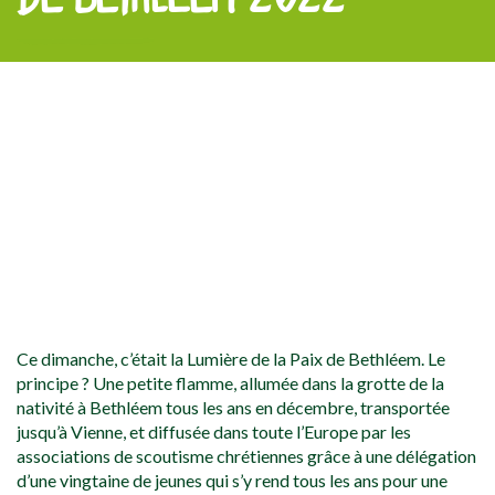
[falc_top]
Les
groupes de
Brumath
et de Dijon
sont prêts
à accueillir
la Lumière
à
Strasbourg
Ce dimanche, c’était la Lumière de la Paix de Bethléem. Le
principe ? Une petite flamme, allumée dans la grotte de la
nativité à Bethléem tous les ans en décembre, transportée
jusqu’à Vienne, et diffusée dans toute l’Europe par les
associations de scoutisme chrétiennes grâce à une délégation
d’une vingtaine de jeunes qui s’y rend tous les ans pour une