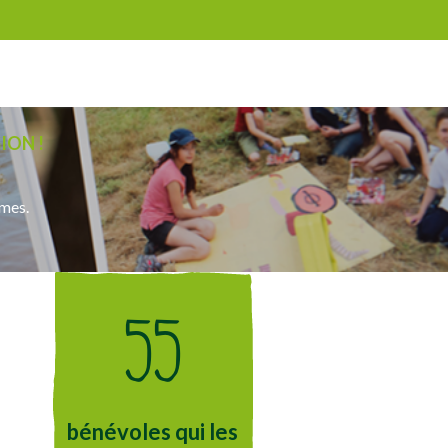
ION !
omes.
55
bénévoles qui les