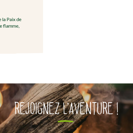
 la Paix de
te flamme,
REJOIGNEZ L’AVENTURE !