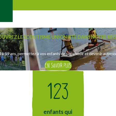
nal
UVREZ LE SCOUTISME UNIONISTE DANS NOTRE RÉG
ORRAINE
 à 19 ans, permettez à vos enfants de s’épanouir et devenir auton
EN SAVOIR PLUS
123
enfants qui