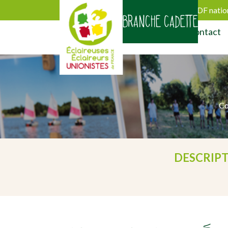
Découvrir le site EEUDF natio
BRANCHE CADETTE
La thématique en bref
Actualités
Contact
[falc_top]
BRANCHE CADETT
Co
DESCRIP