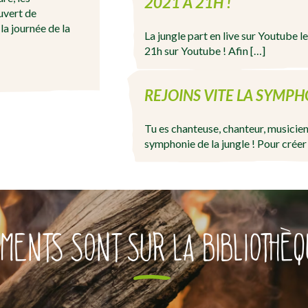
2021 À 21H !
uvert de
a journée de la
La jungle part en live sur Youtube l
21h sur Youtube ! Afin […]
REJOINS VITE LA SYMPHO
Tu es chanteuse, chanteur, musicienn
symphonie de la jungle ! Pour créer
MENTS SONT SUR LA BIBLIOTHÈQ