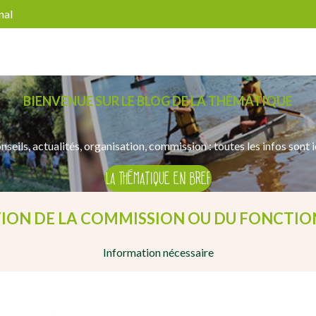
nal
BIENVENUE SUR LE BLOG DE LA THÉMATIQUE
E
nseils, actualités, organisation, commission : toutes les infos sont ic
LA THÉMATIQUE EN BREF
TION DE LA COMMISSION OU DU FONCTI
Information nécessaire