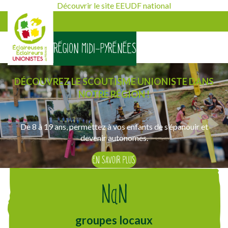
Découvrir le site EEUDF national
RÉGION MIDI-PYRÉNÉES
[falc_top]
MIDI-PYRÉNÉES
DÉCOUVREZ LE SCOUTISME UNIONISTE DANS
NOTRE RÉGION !
De 8 à 19 ans, permettez à vos enfants de s’épanouir et
devenir autonomes.
EN SAVOIR PLUS
NaN
groupes locaux