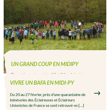
UN GRAND COUP EN MIDIPY
Durant le week-end des 23 et 24 mai s’est tenu en
Midi-Pyrénées un Grand Coup régional réunissant
VIVRE UN BAFA EN MIDI-PY
les Meutes, Unités […]
Du 20 au 27 février, près d’une quarantaine de
Lire la suite
bénévoles des Éclaireuses et Éclaireurs
Unionistes de France se sont retrouvé-es […]