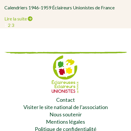
Calendriers 1946-1959 Éclaireurs Unionistes de France
Lire la suite
Page
Page
Page
Page
1
2
3
NAVIGATION
suivante
DES
ARTICLES
Contact
Visiter le site national de l’association
Nous soutenir
Mentions légales
Politique de confidentialité