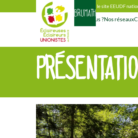
Découvrir le site EEUDF natio
BRUMATH
Activités
Qui sommes-nous ?
Nos réseaux
C
PRÉSENTATI
[falc_top]