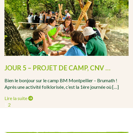
JOUR 5 – PROJET DE CAMP, CNV …
Bien le bonjour sur le camp BM Montpellier – Brumath !
Après une activité folklorisée, c’est la 1ère journée où […]
Lire la suite
Page
Page
Page
1
2
NAVIGATION
suivante
DES