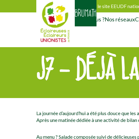
Découvrir le site EEUDF natio
BRUMATH
Activités
Qui sommes-nous ?
Nos réseaux
C
J7 – DÉJÀ LA
[falc_top]
La journée d’aujourd’hui a été plus douce que les a
Après une matinée dédiée à une activité de bilan 
Au menu ? Salade composée suivi de délicieuses p