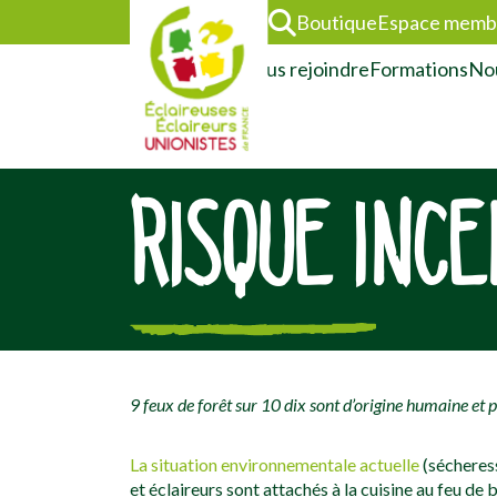
Boutique
Espace memb
L’association
Nous rejoindre
Formations
Nou
RISQUE INCE
[falc_top]
9 feux de forêt sur 10 dix sont d’origine humaine et p
La situation environnementale actuelle
(sécheress
et éclaireurs sont attachés à la cuisine au feu de 