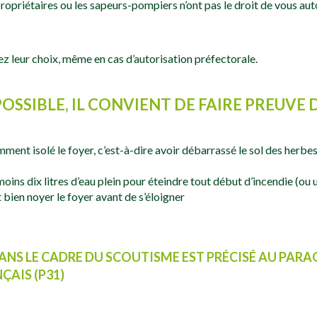
s propriétaires ou les sapeurs-pompiers n’ont pas le droit de vous aut
ez leur choix, même en cas d’autorisation préfectorale.
POSSIBLE, IL CONVIENT DE FAIRE PREUVE 
mment isolé le foyer, c’est-à-dire avoir débarrassé le sol des herbe
moins dix litres d’eau plein pour éteindre tout début d’incendie (ou u
t bien noyer le foyer avant de s’éloigner
ANS LE CADRE DU SCOUTISME EST PRÉCISÉ AU
PARAG
AIS (P31)