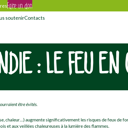
Faire un don
res
s soutenir
Contacts
NDIE : LE FEU EN
ourraient être évités.
e, chaleur…) augmente significativement les risques de feux de forê
bois et aux veillées chaleureuses à la lumière des flammes.