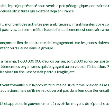
les, le projet présenté nous semble peu pédagogique, contraire à n
breuses structures qui existent déjà en France.
NU montrent des activités peu ambitieuses, infantilisantes voire c
t passives. La forme militarisée de l’encadrement est contraire à not
nçons ce lien de contrainte de l’engagement, car les jeunes doivent
nfant ou du jeune dans le groupe.
 a minima, 1 600 000 000 d’euros par an, soit 2 000 euros par part
rètement les organismes qui s’engagent au service de l’éducation. P
e vivre un tissu associatif parfois fragile, etc.
 veut travailler sur la proximité humaine, il vaut mieux aider les ass
sociations mais qu’ils ne retrouveront pas dans leur quartier ensuit
NU, et appelons le gouvernement à revoir les moyens de répondre aux