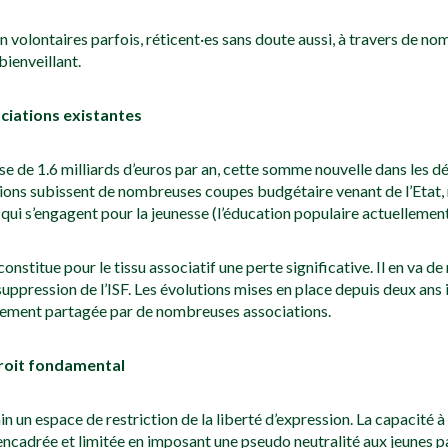
n volontaires parfois, réticent·es sans doute aussi, à travers de 
bienveillant.
ociations existantes
 de 1.6 milliards d’euros par an, cette somme nouvelle dans les dé
ations subissent de nombreuses coupes budgétaire venant de l’Etat,
 qui s’engagent pour la jeunesse (l’éducation populaire actuellement
nstitue pour le tissu associatif une perte significative. Il en va d
 suppression de l’ISF. Les évolutions mises en place depuis deux an
usement partagée par de nombreuses associations.
 droit fondamental
un espace de restriction de la liberté d’expression. La capacité à
encadrée et limitée en imposant une pseudo neutralité aux jeunes par