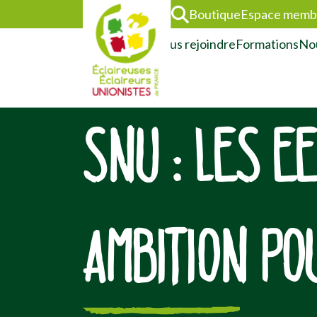
Boutique
Espace memb
L’association
Nous rejoindre
Formations
Nou
SNU : LES E
AMBITION PO