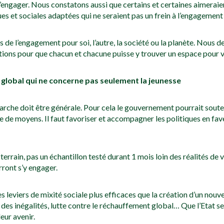
e s’engager. Nous constatons aussi que certains et certaines aimeraie
s et sociales adaptées qui ne seraient pas un frein à l’engagement
 de l’engagement pour soi, l’autre, la société ou la planète. Nous d
ions pour que chacun et chacune puisse y trouver un espace pour vi
eu global qui ne concerne pas seulement la jeunesse
arche doit être générale. Pour cela le gouvernement pourrait souteni
aute de moyens. Il faut favoriser et accompagner les politiques en f
u terrain, pas un échantillon testé durant 1 mois loin des réalités de
rront s’y engager.
es leviers de mixité sociale plus efficaces que la création d’un nou
des inégalités, lutte contre le réchauffement global… Que l’Etat se
eur avenir.