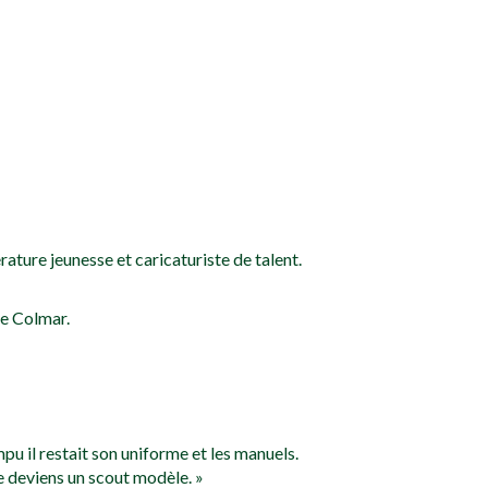
térature jeunesse et caricaturiste de talent.
de Colmar.
mpu il restait son uniforme et les manuels.
e deviens un scout modèle. »