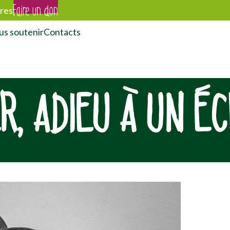
Faire un don
res
s soutenir
Contacts
R, ADIEU À UN ÉC