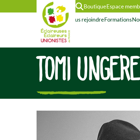
Boutique
Espace memb
L’association
Nous rejoindre
Formations
Nou
TOMI UNGERE
[falc_top]