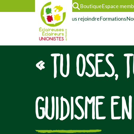
Boutique
Espace memb
L’association
Nous rejoindre
Formations
Nou
« TU OSES, T
GUIDISME EN