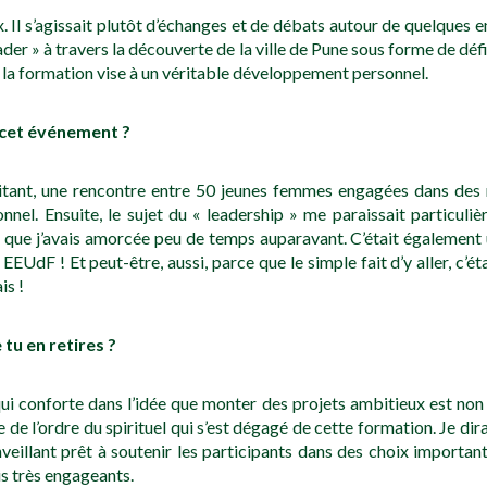
. Il s’agissait plutôt d’échanges et de débats autour de quelque
eader » à travers la découverte de la ville de Pune sous forme de déf
et la formation vise à un véritable développement personnel.
à cet événement ?
excitant, une rencontre entre 50 jeunes femmes engagées dans de
nnel. Ensuite, le sujet du « leadership » me paraissait particul
, que j’avais amorcée peu de temps auparavant. C’était également
EUdF ! Et peut-être, aussi, parce que le simple fait d’y aller, c’é
is !
tu en retires ?
ui conforte dans l’idée que monter des projets ambitieux est non 
e de l’ordre du spirituel qui s’est dégagé de cette formation. Je dir
eillant prêt à soutenir les participants dans des choix importan
is très engageants.