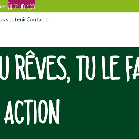
Faire un don
res
s soutenir
Contacts
U RÊVES, TU LE FA
 ACTION