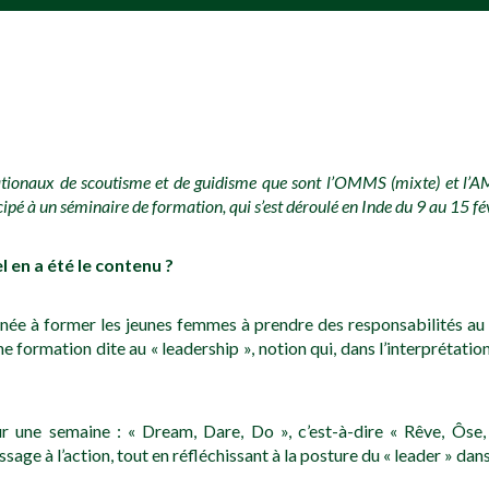
onaux de scoutisme et de guidisme que sont l’OMMS (mixte) et l’AMG
pé à un séminaire de formation, qui s’est déroulé en Inde du 9 au 15 fé
l en a été le contenu ?
ée à former les jeunes femmes à prendre des responsabilités au s
une formation dite au « leadership », notion qui, dans l’interprétatio
ur une semaine : « Dream, Dare, Do », c’est-à-dire « Rêve, Ôse,
age à l’action, tout en réfléchissant à la posture du « leader » dan