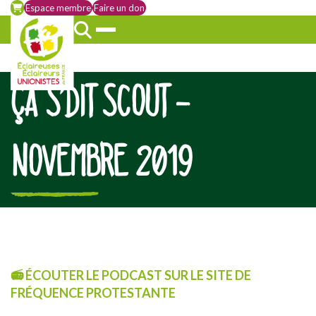
Espace membre
Faire un don
ÇA S’DIT SCOUT –
NOVEMBRE 2019
[falc_top]
📻
ÉCOUTER LE PODCAST SUR LE SITE DE
FRÉQUENCE PROTESTANTE