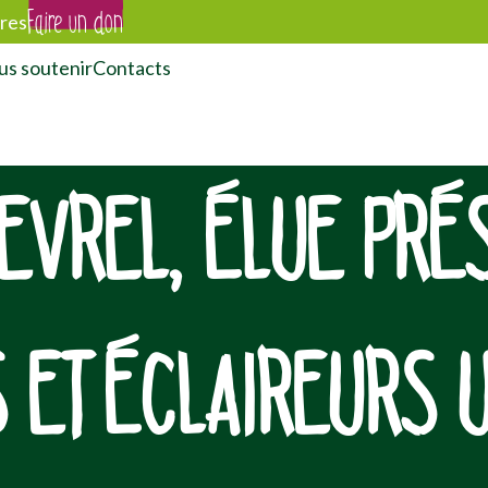
Faire un don
res
s soutenir
Contacts
EVREL, ÉLUE PRÉ
 ET ÉCLAIREURS 