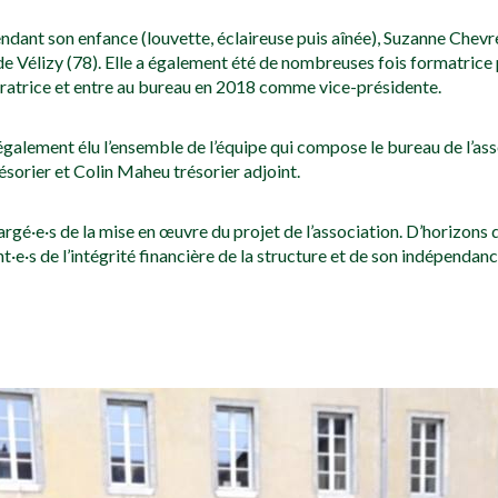
pendant son enfance (louvette, éclaireuse puis aînée), Suzanne Ch
 de Vélizy (78). Elle a également été de nombreuses fois formatric
ratrice et entre au bureau en 2018 comme vice-présidente.
galement élu l’ensemble de l’équipe qui compose le bureau de l’asso
sorier et Colin Maheu trésorier adjoint.
gé·e·s de la mise en œuvre du projet de l’association. D’horizons d
ant·e·s de l’intégrité financière de la structure et de son indépenda