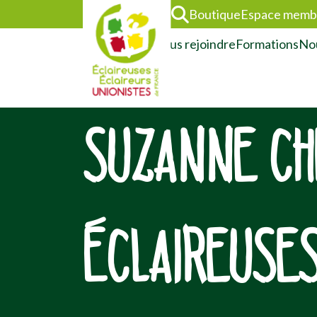
Boutique
Espace memb
L’association
Nous rejoindre
Formations
Nou
SUZANNE CH
ÉCLAIREUSES