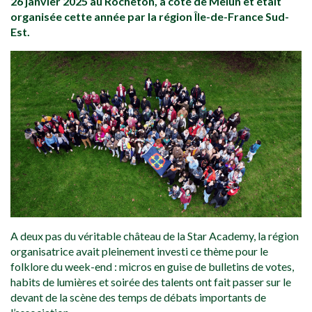
26 janvier 2025 au Rocheton, à côté de Melun et était
organisée cette année par la région Île-de-France Sud-
Est.
A deux pas du véritable château de la Star Academy, la région
organisatrice avait pleinement investi ce thème pour le
folklore du week-end : micros en guise de bulletins de votes,
habits de lumières et soirée des talents ont fait passer sur le
devant de la scène des temps de débats importants de