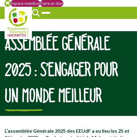
Espace membre
Faire un don
ASSEMBLÉE GÉNÉRALE
2025 : S’ENGAGER POUR
UN MONDE MEILLEUR
[falc_top]
L’assemblée Générale 2025 des EEUdF a eu lieu les 25 et