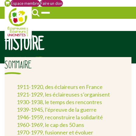
Espace membre
Faire un don
HISTOIRE
SOMMAIRE
1911-1920, des éclaireurs en France
1921-1929, les éclaireuses s’organisent
1930-1938, le temps des rencontres
1939-1945, l’épreuve de la guerre
1946-1959, reconstruire la solidarité
1960-1969, le cap des 50 ans
1970-1979, fusionner et évoluer