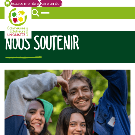
Espace membre
Faire un don
NOUS SOUTENIR
[falc_top]