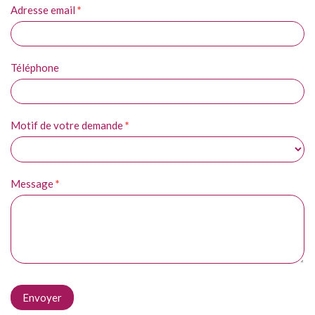
pas
Adresse email
*
ce
champ.
Téléphone
Motif de votre demande
*
Message
*
Envoyer