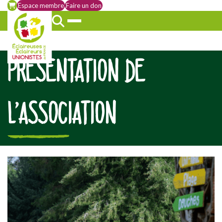
Espace membre
Faire un don
PRÉSENTATION DE
L’ASSOCIATION
[falc_top]