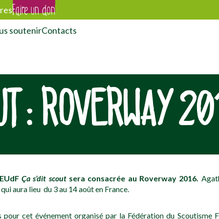
Faire un don
res
s soutenir
Contacts
OUT : ROVERWAY 20
EEUdF
Ça s’dit scout
sera consacrée au Roverway 2016.
Agath
qui aura lieu du 3 au 14 août en France.
s pour cet événement organisé par la Fédération du Scoutisme Fr