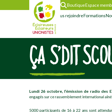
Boutique
Espace memb
L’association
Nous rejoindre
Formations
Nou
ÇA S’DIT SC
[falc_top]
Lundi 26 octobre,
l’émission de radio des 
engagés sur ce rassemblement international aîné 
5000 participants de 16 à 22 ans sont attendu