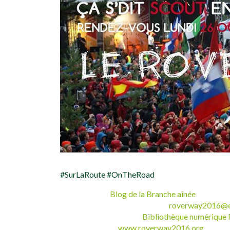
#SurLaRoute #OnTheRoad
Blog EEUDF :
Blog de la Branche aînée
Contact pour les aînés EEUdF :
roverway2016@e
Documents pratiques :
Bibliothèque numériqu
www.roverway2016.org