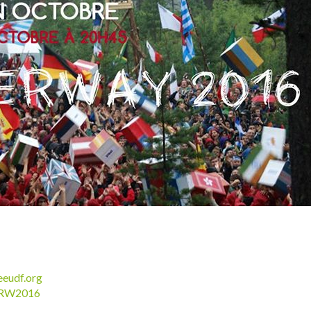
eudf.org
e RW2016