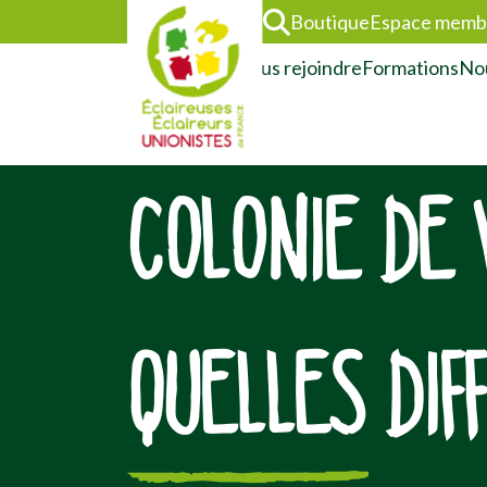
Boutique
Espace memb
L’association
Nous rejoindre
Formations
Nou
COLONIE DE 
QUELLES DIF