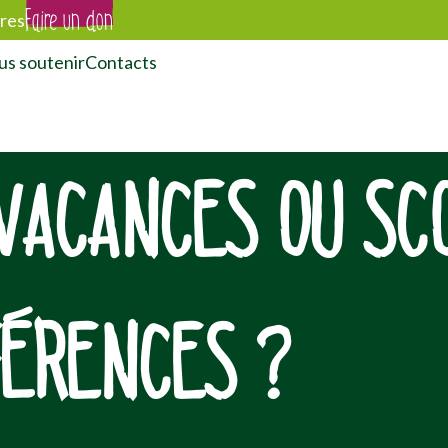
Faire un don
res
s soutenir
Contacts
VACANCES OU SCO
FÉRENCES ?