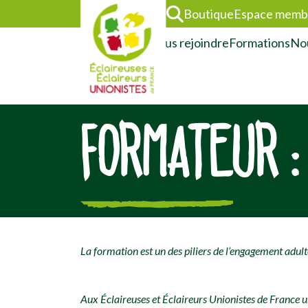
Boutique
Espace memb
L’association
Nous rejoindre
Formations
Nou
FORMATEUR : 
[falc_top]
La formation est un des piliers de l’engagement adult
Aux Éclaireuses et Éclaireurs Unionistes de France