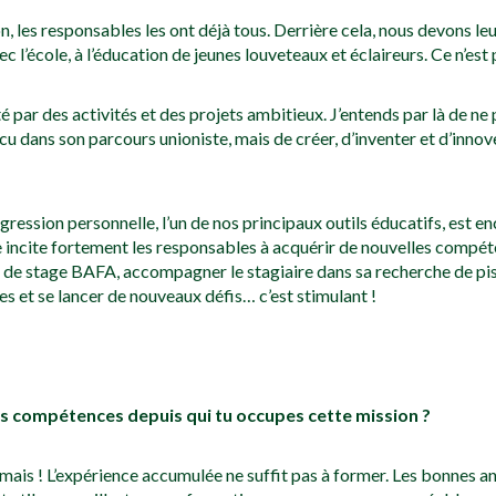
on, les responsables les ont déjà tous. Derrière cela, nous devons le
c l’école, à l’éducation de jeunes louveteaux et éclaireurs. Ce n’est 
 par des activités et des projets ambitieux. J’entends par là de ne 
vécu dans son parcours unioniste, mais de créer, d’inventer et d’in
ogression personnelle, l’un de nos principaux outils éducatifs, est 
 incite fortement les responsables à acquérir de nouvelles compét
 fin de stage BAFA, accompagner le stagiaire dans sa recherche de p
sses et se lancer de nouveaux défis… c’est stimulant !
s compétences depuis qui tu occupes cette mission ?
amais ! L’expérience accumulée ne suffit pas à former. Les bonnes a