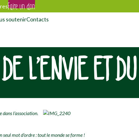
Faire un don
res
s soutenir
Contacts
DE L’ENVIE ET DU
e dans l’association.
un
seul mot d’ordre : tout le monde se forme !