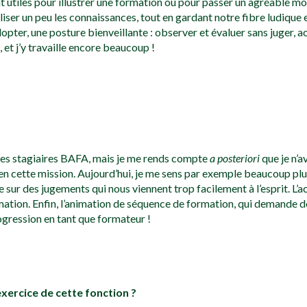
ont utiles pour illustrer une formation ou pour passer un agréable m
aliser un peu les connaissances, tout en gardant notre fibre ludique 
opter, une posture bienveillante : observer et évaluer sans juger, a
 et j’y travaille encore beaucoup !
i des stagiaires BAFA, mais je me rends compte
a posteriori
que je n’a
n cette mission. Aujourd’hui, je me sens par exemple beaucoup plus
 sur des jugements qui nous viennent trop facilement à l’esprit. L
ormation. Enfin, l’animation de séquence de formation, qui demand
rogression en tant que formateur !
exercice de cette fonction ?