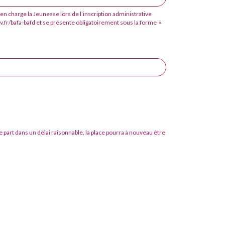
e en charge la Jeunesse lors de l’inscription administrative
v.fr/bafa-bafd et se présente obligatoirement sous la forme »
 part dans un délai raisonnable, la place pourra à nouveau être