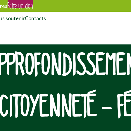
Faire un don
res
s soutenir
Contacts
PPROFONDISSEMEN
 CITOYENNETÉ – F