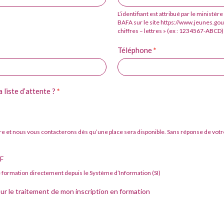
L’identifiant est attribué par le ministèr
BAFA sur le site https://www.jeunes.gou
chiffres – lettres » (ex : 1234567-ABCD)
Téléphone
*
 liste d’attente ?
*
re et nous vous contacterons dès qu’une place sera disponible. Sans réponse de votre
dF
de formation directement depuis le Système d’Information (SI)
ur le traitement de mon inscription en formation