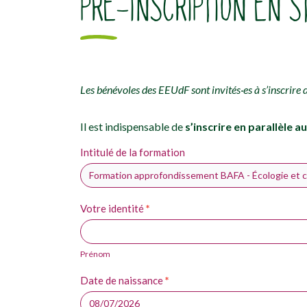
PRÉ-INSCRIPTION EN S
Les bénévoles des EEUdF sont invités·es à s’inscrire 
Il est indispensable de
s’inscrire en parallèle 
Inscription
Intitulé de la formation
Si
vous
BAFA-
êtes
BAFD
un
Votre identité
*
humain,
Prénom
ne
remplissez
Prénom
pas
ce
Date de naissance
*
champ.