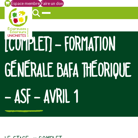
Espace membre
Faire un don
[COMPLET] – FORMATION
GÉNÉRALE BAFA THÉORIQUE
– ASF – AVRIL 1
[falc_top]