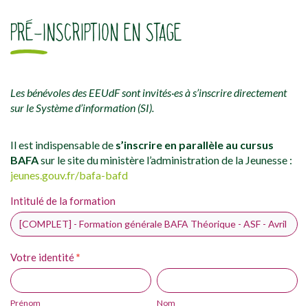
PRÉ-INSCRIPTION EN STAGE
Les bénévoles des EEUdF sont invités·es à s’inscrire directement
sur le Système d’information (SI).
Il est indispensable de
s’inscrire en parallèle au cursus
BAFA
sur le site du ministère l’administration de la Jeunesse :
jeunes.gouv.fr/bafa-bafd
Inscription
Intitulé de la formation
Si
vous
BAFA-
êtes
BAFD
un
Votre identité
*
humain,
Prénom
Nom
ne
remplissez
Prénom
Nom
pas