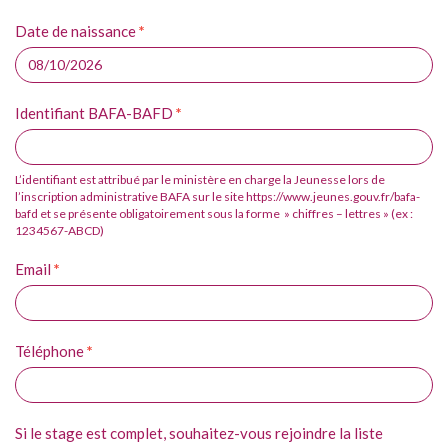
ce
Date de naissance
*
champ.
Identifiant BAFA-BAFD
*
L’identifiant est attribué par le ministère en charge la Jeunesse lors de
l’inscription administrative BAFA sur le site https://www.jeunes.gouv.fr/bafa-
bafd et se présente obligatoirement sous la forme » chiffres – lettres » (ex :
1234567-ABCD)
Email
*
Téléphone
*
Si le stage est complet, souhaitez-vous rejoindre la liste