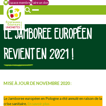
Espace membre
Faire un don
LE JAMBOREE EUROPÉEN
REVIENT EN 2021 !
[falc_top]
MISE À JOUR DE NOVEMBRE 2020 :
Le Jamboree européen en Pologne a été annulé en raison de la
crise sanitaire.
En savoir plus