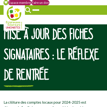
Espace membre
Faire un don
MISE À JOUR DES FICHES
SIGNATAIRES : LE RÉFLEXE
DE RENTRÉE
[falc_top]
La clôture des comptes locaux pour 2024-2025 est