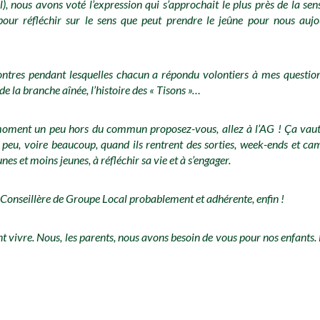
 nous avons voté l’expression qui s’approchait le plus près de la sen
ur réfléchir sur le sens que peut prendre le jeûne pour nous auj
ncontres pendant lesquelles chacun a répondu volontiers à mes questi
e la branche aînée, l’histoire des « Tisons »…
n moment un peu hors du commun proposez-vous, allez à l’AG ! Ça va
un peu, voire beaucoup, quand ils rentrent des sorties, week-ends et 
 et moins jeunes, à réfléchir sa vie et à s’engager.
ai Conseillère de Groupe Local probablement et adhérente, enfin !
t vivre. Nous, les parents, nous avons besoin de vous pour nos enfants