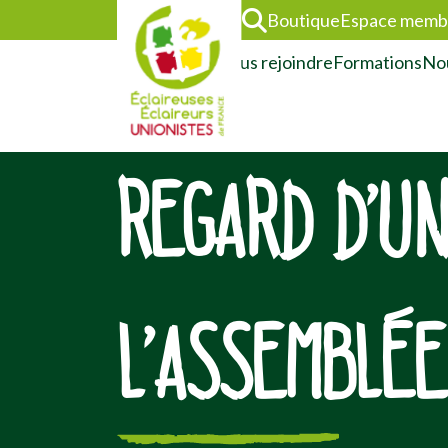
Boutique
Espace memb
L’association
Nous rejoindre
Formations
Nou
REGARD D’UN
L’ASSEMBLÉ