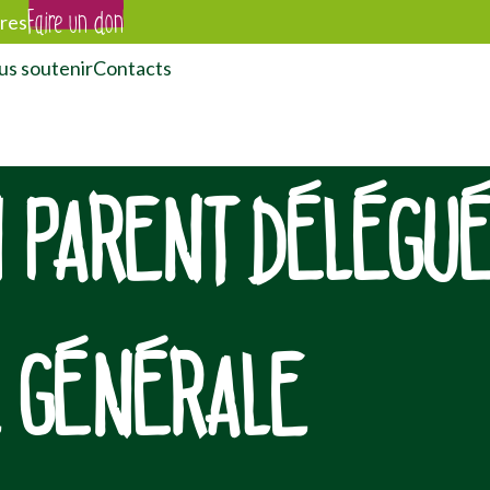
Faire un don
res
s soutenir
Contacts
 PARENT DÉLÉGU
E GÉNÉRALE