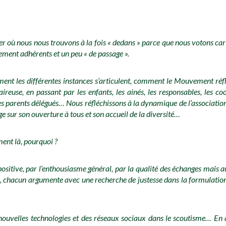
ier où nous nous trouvons à la fois « dedans » parce que nous votons car
ement adhérents et un peu « de passage ».
t les différentes instances s’articulent, comment le Mouvement réfl
ireuse, en passant par les enfants, les ainés, les responsables, les c
s parents délégués… Nous réfléchissons à la dynamique de l’association 
ge sur son ouverture à tous et son accueil de la diversité…
ent là, pourquoi ?
sitive, par l’enthousiasme général, par la qualité des échanges mais aus
le, chacun argumente avec une recherche de justesse dans la formulation,
s nouvelles technologies et des réseaux sociaux dans le scoutisme… En