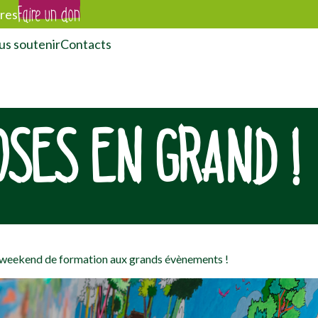
Faire un don
res
s soutenir
Contacts
OSES EN GRAND !
 weekend de formation aux grands évènements !