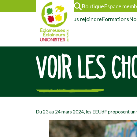
Boutique
Espace memb
L’association
Nous rejoindre
Formations
Nou
VOIR LES CH
[falc_top]
Du 23 au 24 mars 2024, les EEUdF proposent un