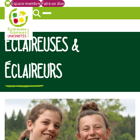
Espace membre
Faire un don
ÉCLAIREUSES &
ÉCLAIREURS
[falc_top]