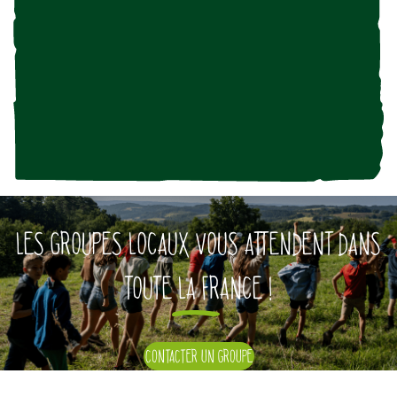
Une éclaireuse, un éclaireur :
tient parole et ne fais rien à moitié, on peut lui faire confiance
réfléchit avant d’agir, est responsable de ses actes
vit en équipe, apprends à écouter et à partager
développe ses compétences et les mets au service des autres
respecte, connaît et protège la nature
prends soin de son corps et de sa santé
conserve maîtrise de soi et bonne humeur dans les difficultés
LES GROUPES LOCAUX VOUS ATTENDENT DANS
TOUTE LA FRANCE !
CONTACTER UN GROUPE