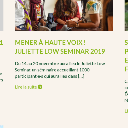
1
MENER À HAUTE VOIX !
JULIETTE LOW SEMINAR 2019
Du 14 au 20 novembre aura lieu le Juliette Low
Seminar, un séminaire accueillant 1000
e
participant·e·s qui aura lieu dans […]
rs
C
Lire la suite
c
É
r
Li