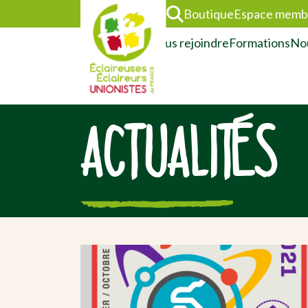
Boutique
Espace memb
L’association
Nous rejoindre
Formations
Nou
ACTUALITÉS